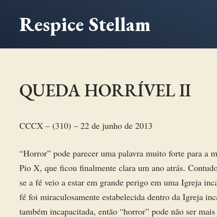
Ir
Respice Stellam
para
o
conteúdo
QUEDA HORRÍVEL II
CCCX – (310) – 22 de junho de 2013
“Horror” pode parecer uma palavra muito forte para a m
Pio X, que ficou finalmente clara um ano atrás. Contudo,
se a fé veio a estar em grande perigo em uma Igreja inc
fé foi miraculosamente estabelecida dentro da Igreja inc
também incapacitada, então “horror” pode não ser mais 