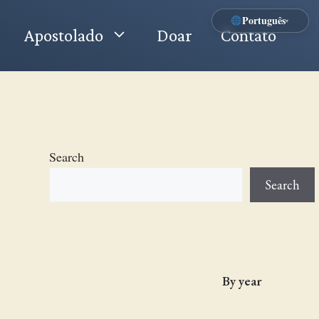
Português
▾
Apostolado
Doar
Contato
Search
Search
By year