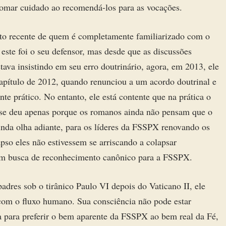
omar cuidado ao recomendá-los para as vocações.
to recente de quem é completamente familiarizado com o
ste foi o seu defensor, mas desde que as discussões
va insistindo em seu erro doutrinário, agora, em 2013, ele
apítulo de 2012, quando renunciou a um acordo doutrinal e
e prático. No entanto, ele está contente que na prática o
 se deu apenas porque os romanos ainda não pensam que o
inda olha adiante, para os líderes da FSSPX renovando os
so eles não estivessem se arriscando a colapsar
em busca de reconhecimento canônico para a FSSPX.
res sob o tirânico Paulo VI depois do Vaticano II, ele
r com o fluxo humano. Sua consciência não pode estar
a para preferir o bem aparente da FSSPX ao bem real da Fé,