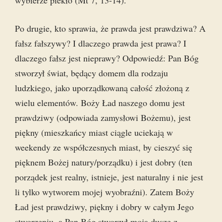
wybierze piekło (Mt 7, 13-14).
Po drugie, kto sprawia, że prawda jest prawdziwa? A
fałsz fałszywy? I dlaczego prawda jest prawa? I
dlaczego fałsz jest nieprawy? Odpowiedź: Pan Bóg
stworzył świat, będący domem dla rodzaju
ludzkiego, jako uporządkowaną całość złożoną z
wielu elementów. Boży Ład naszego domu jest
prawdziwy (odpowiada zamysłowi Bożemu), jest
piękny (mieszkańcy miast ciągle uciekają w
weekendy ze współczesnych miast, by cieszyć się
pięknem Bożej natury/porządku) i jest dobry (ten
porządek jest realny, istnieje, jest naturalny i nie jest
li tylko wytworem mojej wyobraźni). Zatem Boży
Ład jest prawdziwy, piękny i dobry w całym Jego
stworzeniu, a Pan Bóg stworzył moją duszę z