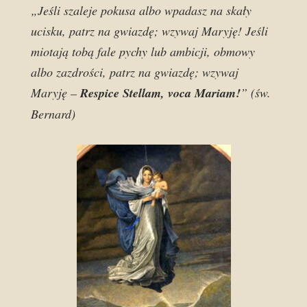
„Jeśli szaleje pokusa albo wpadasz na skały
ucisku, patrz na gwiazdę; wzywaj Maryję! Jeśli
miotają tobą fale pychy lub ambicji, obmowy
albo zazdrości, patrz na gwiazdę; wzywaj
Maryję –
Respice Stellam, voca Mariam!
” (św.
Bernard)