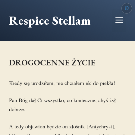
Przejdź
do
Respice Stellam
Me
treści
DROGOCENNE ŻYCIE
Kiedy się urodziłem, nie chciałem iść do piekła!
Pan Bóg dał Ci wszystko, co konieczne, abyś żył
dobrze.
A tedy objawion będzie on złośnik [Antychryst],