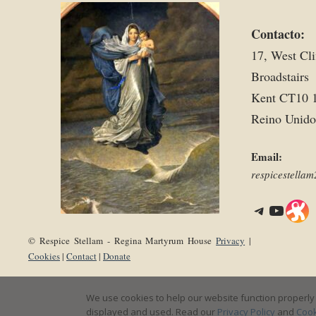
Contacto:
17, West Cli
Broadstairs
Kent CT10 
Reino Unido
Email:
respicestell
Telegram
YouTube
Link
© Respice Stellam - Regina Martyrum House
Privacy
|
Cookies
|
Contact
|
Donate
We use cookies to help our website function properly 
displayed and used. Read our
Privacy Policy
and
Cook