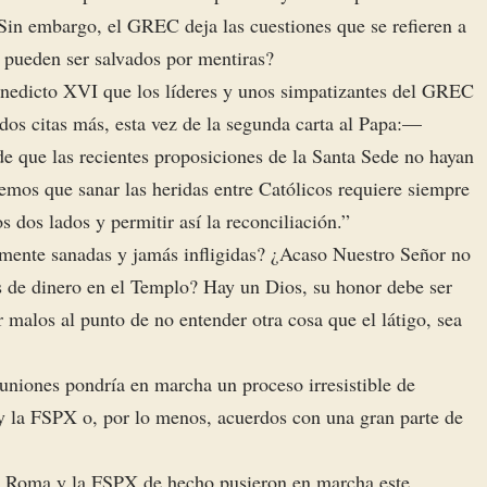
 Sin embargo, el GREC deja las cuestiones que se refieren a
s pueden ser salvados por mentiras?
Benedicto XVI que los líderes y unos simpatizantes del GREC
dos citas más, esta vez de la segunda carta al Papa:—
e que las recientes proposiciones de la Santa Sede no hayan
emos que sanar las heridas entre Católicos requiere siempre
s dos lados y permitir así la reconciliación.”
amente sanadas y jamás infligidas? ¿Acaso Nuestro Señor no
tas de dinero en el Templo? Hay un Dios, su honor debe ser
malos al punto de no entender otra cosa que el látigo, sea
niones pondría en marcha un proceso irresistible de
 y la FSPX o, por lo menos, acuerdos con una gran parte de
re Roma y la FSPX de hecho pusieron en marcha este