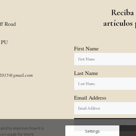
Reciba
artículos
ff Road
1PU
First Name
Last Name
am2015@gmail.com
Email Address
and to improve how it is
Settings
ies
page for more