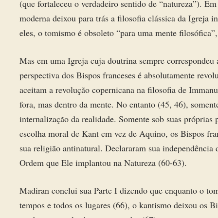
(que fortaleceu o verdadeiro sentido de “natureza”). Em o
moderna deixou para trás a filosofia clássica da Igreja 
eles, o tomismo é obsoleto “para uma mente filosófica”,
Mas em uma Igreja cuja doutrina sempre correspondeu a
perspectiva dos Bispos franceses é absolutamente revoluc
aceitam a revolução copernicana na filosofia de Imman
fora, mas dentro da mente. No entanto (45, 46), somente
internalização da realidade. Somente sob suas próprias 
escolha moral de Kant em vez de Aquino, os Bispos fran
sua religião antinatural. Declararam sua independência
Ordem que Ele implantou na Natureza (60-63).
Madiran conclui sua Parte I dizendo que enquanto o to
tempos e todos os lugares (66), o kantismo deixou os B