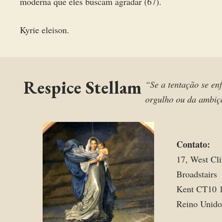
moderna que eles buscam agradar (67).
Kyrie eleison.
Respice Stellam
“Se a tentação se enf
orgulho ou da ambiçã
Contato:
17, West Cli
Broadstairs
Kent CT10 
Reino Unido