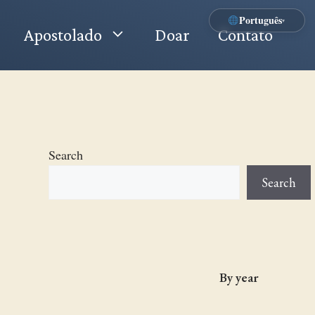
Português
▾
Apostolado
Doar
Contato
Search
Search
By year