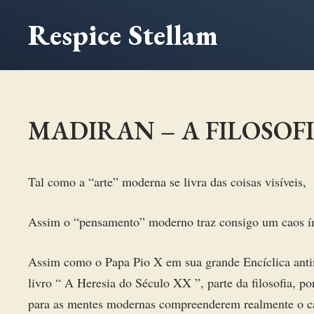
Ir
Respice Stellam
para
o
conteúdo
MADIRAN – A FILOSOF
Tal como a “arte” moderna se livra das coisas visíveis,
Assim o “pensamento” moderno traz consigo um caos í
Assim como o Papa Pio X em sua grande Encíclica anti
livro “ A Heresia do Século XX ”, parte da filosofia, p
para as mentes modernas compreenderem realmente o cato