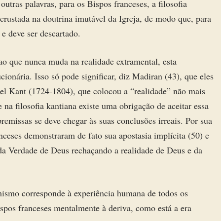
utras palavras, para os Bispos franceses, a filosofia
incrustada na doutrina imutável da Igreja, de modo que, para
 e deve ser descartado.
o que nunca muda na realidade extramental, esta
ionária. Isso só pode significar, diz Madiran (43), que eles
uel Kant (1724-1804), que colocou a “realidade” não mais
 na filosofia kantiana existe uma obrigação de aceitar essa
premissas se deve chegar às suas conclusões irreais. Por sua
ceses demonstraram de fato sua apostasia implícita (50) e
 da Verdade de Deus rechaçando a realidade de Deus e da
mismo corresponde à experiência humana de todos os
ispos franceses mentalmente à deriva, como está a era