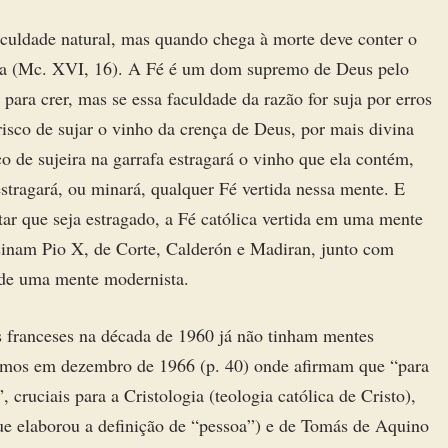
culdade natural, mas quando chega à morte deve conter o
rna (Mc. XVI, 16). A Fé é um dom supremo de Deus pelo
ara crer, mas se essa faculdade da razão for suja por erros
risco de sujar o vinho da crença de Deus, por mais divina
 de sujeira na garrafa estragará o vinho que ela contém,
tragará, ou minará, qualquer Fé vertida nessa mente. E
ar que seja estragado, a Fé católica vertida em uma mente
sinam Pio X, de Corte, Calderón e Madiran, junto com
a de uma mente modernista.
 franceses na década de 1960 já não tinham mentes
mesmos em dezembro de 1966 (p. 40) onde afirmam que “para
 cruciais para a Cristologia (teologia católica de Cristo),
e elaborou a definição de “pessoa”) e de Tomás de Aquino