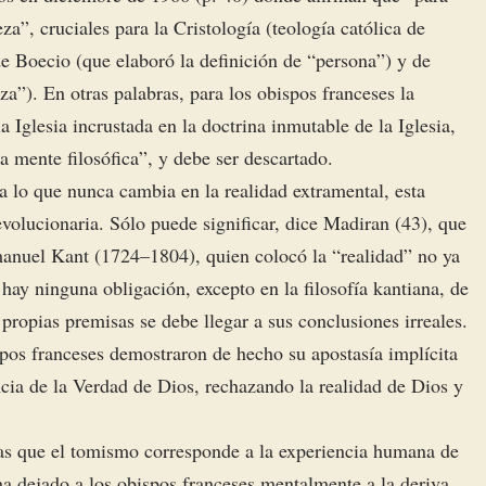
za”, cruciales para la Cristología (teología católica de
e Boecio (que elaboró la definición de “persona”) y de
za”). En otras palabras, para los obispos franceses la
la Iglesia incrustada en la doctrina inmutable de la Iglesia,
 mente filosófica”, y debe ser descartado.
a lo que nunca cambia en la realidad extramental, esta
evolucionaria. Sólo puede significar, dice Madiran (43), que
mmanuel Kant (1724–1804), quien colocó la “realidad” no ya
hay ninguna obligación, excepto en la filosofía kantiana, de
s propias premisas se debe llegar a sus conclusiones irreales.
pos franceses demostraron de hecho su apostasía implícita
ncia de la Verdad de Dios, rechazando la realidad de Dios y
as que el tomismo corresponde a la experiencia humana de
ha dejado a los obispos franceses mentalmente a la deriva,