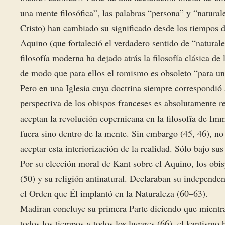
una mente filosófica”, las palabras “persona” y “naturale
Cristo) han cambiado su significado desde los tiempos d
Aquino (que fortaleció el verdadero sentido de “naturale
filosofía moderna ha dejado atrás la filosofía clásica de 
de modo que para ellos el tomismo es obsoleto “para una
Pero en una Iglesia cuya doctrina siempre correspondió 
perspectiva de los obispos franceses es absolutamente r
aceptan la revolución copernicana en la filosofía de I
fuera sino dentro de la mente. Sin embargo (45, 46), no 
aceptar esta interiorización de la realidad. Sólo bajo su
Por su elección moral de Kant sobre el Aquino, los obis
(50) y su religión antinatural. Declaraban su independe
el Orden que Él implantó en la Naturaleza (60–63).
Madiran concluye su primera Parte diciendo que mientr
todos los tiempos y todos los lugares (66), el kantismo 