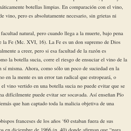
máticamente botellas limpias. En comparación con el vino,
de vino, pero es absolutamente necesario, sin grietas ni
facultad natural, pero cuando llega a la muerte, bajo pena
de la Fe (Mc. XVI, 16). La Fe es un don supremo de Dios
lmente a creer, pero si esa facultad de la razón es
o la botella sucia, corre el riesgo de ensuciar el vino de la
en sí misma. Ahora, como sólo un poco de suciedad en la
mo en la mente es un error tan radical que estropeará, o
el vino vertido en una botella sucia no puede evitar que se
rna difícilmente puede evitar ser socavada. Así enseñan Pío
demás que han captado toda la malicia objetiva de una
bispos franceses de los años ‘60 estaban fuera de sus
llos en diciembre de 1966 (p. 40) donde afirman que “para