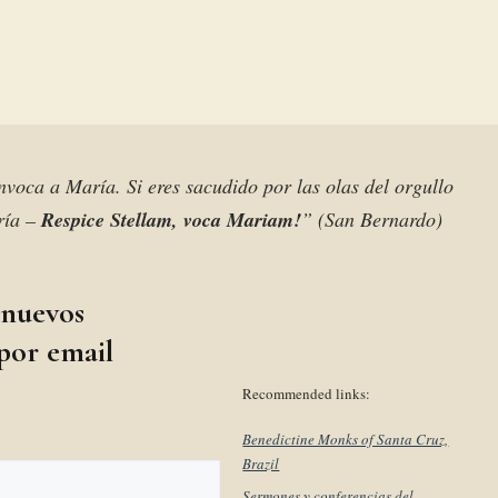
 invoca a María. Si eres sacudido por las olas del orgullo
aría –
Respice Stellam, voca Mariam!
” (San Bernardo)
 nuevos
 por email
Recommended links:
Benedictine Monks of Santa Cruz,
Brazil
Sermones y conferencias del