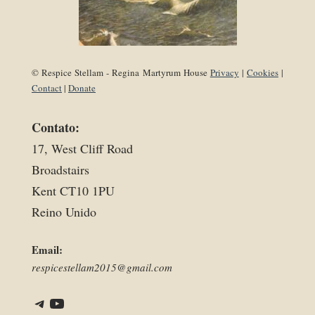
© Respice Stellam - Regina Martyrum House
Privacy
|
Cookies
|
Contact
|
Donate
Contato:
17, West Cliff Road
Broadstairs
Kent CT10 1PU
Reino Unido
Email:
respicestellam2015@gmail.com
Telegram
YouTube
Link