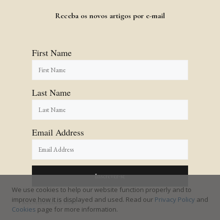
Receba os novos artigos por e-mail
First Name
Last Name
Email Address
We use cookies to help our website function properly and to
improve how it is displayed and used. Read our
Privacy Policy
and
Recommended links:
Cookies
page for more information.