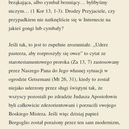
brząkająca, albo cymbał brzmiący… bylibyśmy
niczym… (1 Kor 13, 1-3). Drodzy Przyjaciele, czy
przypadkiem nie natknęliście się w Internecie na
jakieś gongi lub cymbały?
Jeśli tak, to jest to zupełnie zrozumiałe. „Uderz
pasterza, aby rozproszyły się owce” to cytat ze
starotestamentowego proroka (Za 13, 7) zastosowany
przez Naszego Pana do Jego własnej sytuacji w
ogrodzie Getsemani (Mt 26, 31), kiedy to został
niejako uderzony przez sługi świątyni tak, że
wszyscy pozostali po zdradzie Judasza Apostołowie
byli całkowicie zdezorientowani i porzucili swojego
Boskiego Mistrza. Jeśli więc dzisiaj papież
Bergoglio został porażony przez ten sam modernizm,