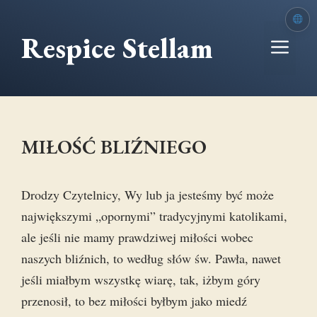
Przejdź
do
Respice Stellam
Me
treści
MIŁOŚĆ BLIŹNIEGO
Drodzy Czytelnicy, Wy lub ja jesteśmy być może
największymi „opornymi” tradycyjnymi katolikami,
ale jeśli nie mamy prawdziwej miłości wobec
naszych bliźnich, to według słów św. Pawła, nawet
jeśli miałbym wszystkę wiarę, tak, iżbym góry
przenosił, to bez miłości byłbym jako miedź