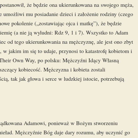
 postanowił, że będzie ona ukierunkowana na swojego męża,
e umożliwi mu posiadanie dzieci i założenie rodziny (czego
owe pokolenie („zostawiając ojca i matkę”), że będzie
iemię (a nie ją wyludni: Rdz 9, 1 i 7). Wszystko to Adam
ciec od tego ukierunkowania na mężczyznę, ale jest ono zbyt
w jakim im się to udaje, przynosi to katastrofę kobietom i
heir Own Way, po polsku: Mężczyźni Idący Własną
szczący kobiecość. Mężczyzna i kobieta zostali
, tak jak głowa i serce w ludzkiej istocie, potrzebują
ządkowana Adamowi, ponieważ w Bożym stworzeniu
 nieład. Mężczyźnie Bóg daje dary rozumu, aby uczynić go