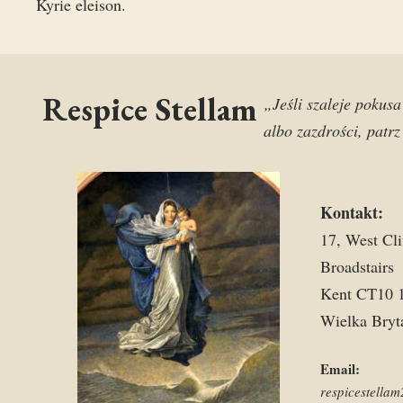
Kyrie eleison.
Respice Stellam
„Jeśli szaleje pokus
albo zazdrości, patr
Kontakt:
17, West Cli
Broadstairs
Kent CT10 
Wielka Bryt
Email:
respicestell