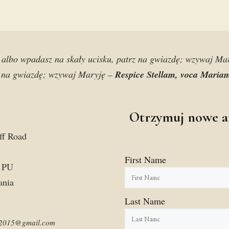
a albo wpadasz na skały ucisku, patrz na gwiazdę; wzywaj Mar
z na gwiazdę; wzywaj Maryję –
Respice Stellam, voca Maria
Otrzymuj nowe a
ff Road
First Name
1PU
ania
Last Name
am2015@gmail.com