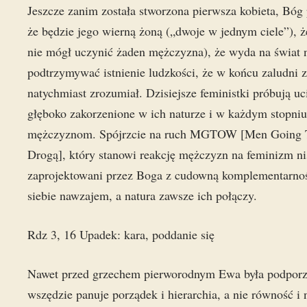
Jeszcze zanim została stworzona pierwsza kobieta, Bóg
że będzie jego wierną żoną („dwoje w jednym ciele”), ż
nie mógł uczynić żaden mężczyzna), że wyda na świat n
podtrzymywać istnienie ludzkości, że w końcu zaludni z
natychmiast zrozumiał. Dzisiejsze feministki próbują u
głęboko zakorzenione w ich naturze i w każdym stopniu, 
mężczyznom. Spójrzcie na ruch MGTOW [Men Going T
Drogą], który stanowi reakcję mężczyzn na feminizm ni
zaprojektowani przez Boga z cudowną komplementarnością
siebie nawzajem, a natura zawsze ich połączy.
Rdz 3, 16 Upadek: kara, poddanie się
Nawet przed grzechem pierworodnym Ewa była podpor
wszędzie panuje porządek i hierarchia, a nie równość i