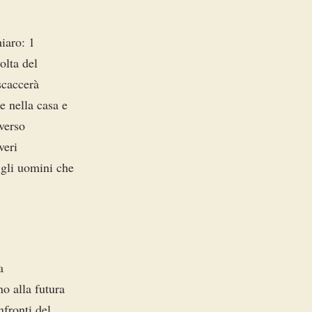
iaro: 1
olta del
scaccerà
e nella casa e
averso
veri
 gli uomini che
a
no alla futura
nfronti del