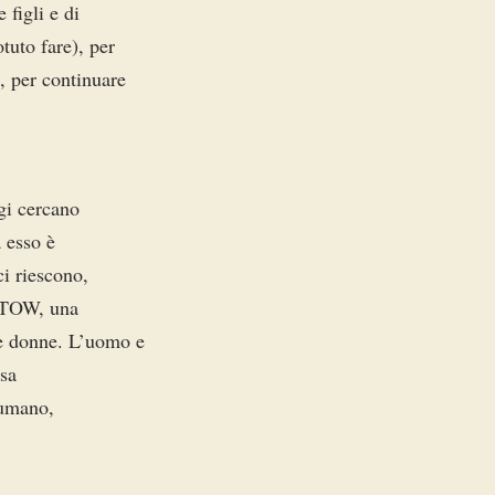
 figli e di
tuto fare), per
, per continuare
gi cercano
 esso è
ci riescono,
MGTOW, una
le donne. L’uomo e
osa
 umano,