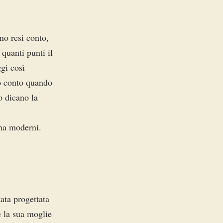
no resi conto,
quanti punti il
gi così
o conto quando
o dicano la
nna moderni.
ata progettata
e la sua moglie