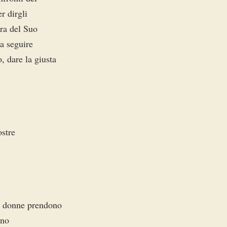
er dirgli
ura del Suo
a seguire
 dare la giusta
ostre
e donne prendono
ono