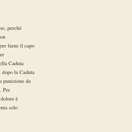
mo, perché
non
er farne il capo
er
della Caduta
, dopo la Caduta
a punizione da
. Per
 dolore è
enta solo