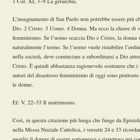
1 Cor. XI, 3–9 La gerarchia.
L’insegnamento di San Paolo non potrebbe essere più ch
Dio. 2 Cristo. 3 Uomo. 4 Donna. Ma ecco la chiave di v
femminismo. Se l’uomo scaccia Dio e Cristo, la donna 
naturalmente l’uomo. Se l’uomo vuole ristabilire l’ordin
nella società, deve cominciare a subordinarsi a Dio attr
Cristo. È quindi abbastanza ragionevole sostenere che i 
autori del disastroso femminismo di oggi sono piuttosto
le donne.
Ef. V, 22–33 Il matrimonio.
Così, in questa citazione più lunga che funge da Epistol
nella Messa Nuziale Cattolica, i versetti 24 e 33 ricorda
moglie il dovere di essere sottomessa e rispettosa nei co