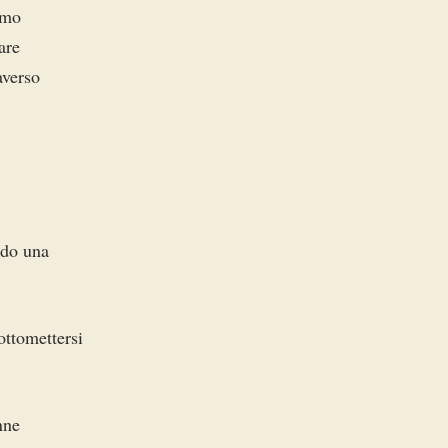
iamo
are
averso
ndo una
ottomettersi
nne