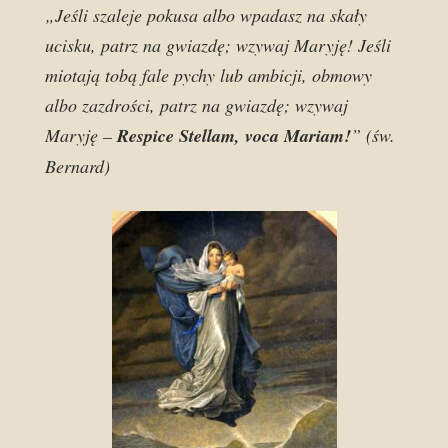
„Jeśli szaleje pokusa albo wpadasz na skały
ucisku, patrz na gwiazdę; wzywaj Maryję! Jeśli
miotają tobą fale pychy lub ambicji, obmowy
albo zazdrości, patrz na gwiazdę; wzywaj
Maryję –
Respice Stellam, voca Mariam!
” (św.
Bernard)