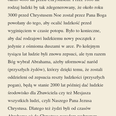
rodzaj ludzki by tak zdegenerowany, że około roku
3000 przed Chrystusem Noe został przez Pana Boga
powołany do tego, aby ocalić ludzkość przed
wyginięciem w czasie potopu. Było to konieczne,
aby dać rodzajowi ludzkiemu nowy początek z
jedynie z ośmioma duszami w arce. Po kolejnym
tysiącu lat ludzie byli znowu zepsuci, ale tym razem
Bóg wybrał Abrahama, ażeby uformować naród
(przyszłych żydów), którzy dzięki temu, że zostali
oddzieleni od zepsucia reszty ludzkości (przyszłych
pogan), będą w stanie 2000 lat później dać ludzkie
środowisko dla Zbawiciela czy też Mesjasza
wszystkich ludzi, czyli Naszego Pana Jezusa
Chrystusa. Dlatego też żydzi byli od czasów
Abrahama aż do Chrystusa narodem wybranym