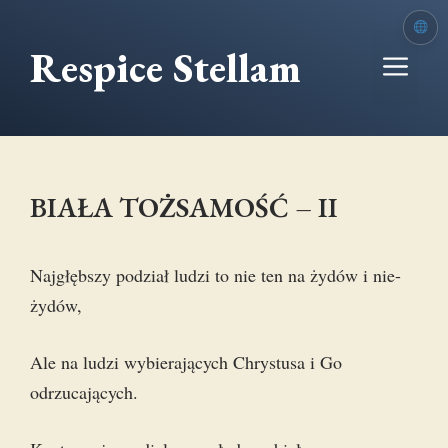
Przejdź
do
Respice Stellam
Me
treści
BIAŁA TOŻSAMOŚĆ – II
Najgłębszy podział ludzi to nie ten na żydów i nie-
żydów,
Ale na ludzi wybierających Chrystusa i Go
odrzucających.