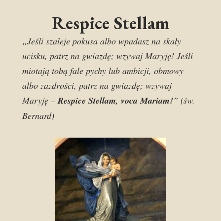
Respice Stellam
„Jeśli szaleje pokusa albo wpadasz na skały
ucisku, patrz na gwiazdę; wzywaj Maryję! Jeśli
miotają tobą fale pychy lub ambicji, obmowy
albo zazdrości, patrz na gwiazdę; wzywaj
Maryję –
Respice Stellam, voca Mariam!
” (św.
Bernard)