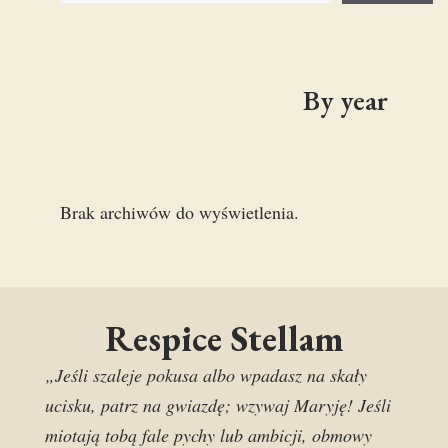
By year
Brak archiwów do wyświetlenia.
Respice Stellam
„Jeśli szaleje pokusa albo wpadasz na skały
ucisku, patrz na gwiazdę; wzywaj Maryję! Jeśli
miotają tobą fale pychy lub ambicji, obmowy