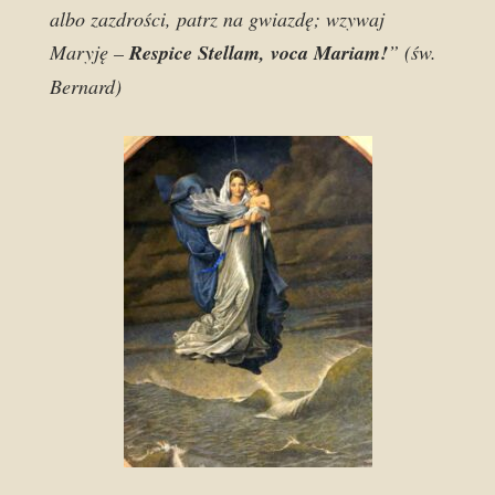
albo zazdrości, patrz na gwiazdę; wzywaj
Maryję –
Respice Stellam, voca Mariam!
” (św.
Bernard)