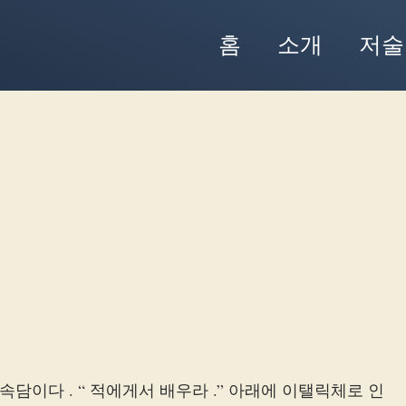
홈
소개
저술
라틴어 속담이다 . “ 적에게서 배우라 .” 아래에 이탤릭체로 인