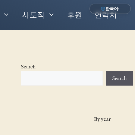
한국어
▾
사도직
후원
연락처
Search
Search
By year