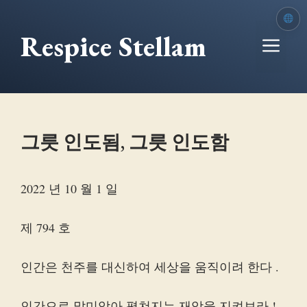
본
문
Respice Stellam
메
으
로
뉴
건
너
뛰
그릇 인도됨, 그릇 인도함
기
2022 년 10 월 1 일
제 794 호
인간은 천주를 대신하여 세상을 움직이려 한다 .
인간으로 말미암아 펼쳐지는 재앙을 지켜보라 !