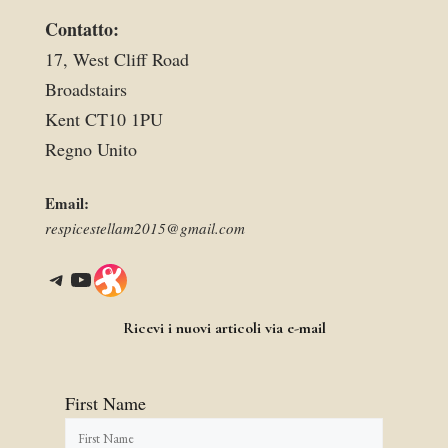
Contatto:
17, West Cliff Road
Broadstairs
Kent CT10 1PU
Regno Unito
Email:
respicestellam2015@gmail.com
Telegram
YouTube
Link
Ricevi i nuovi articoli via e-mail
First Name