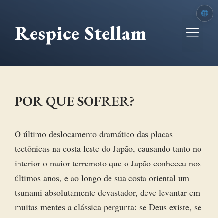
Ir
para
Respice Stellam
Me
o
conteúdo
POR QUE SOFRER?
O último deslocamento dramático das placas
tectônicas na costa leste do Japão, causando tanto no
interior o maior terremoto que o Japão conheceu nos
últimos anos, e ao longo de sua costa oriental um
tsunami absolutamente devastador, deve levantar em
muitas mentes a clássica pergunta: se Deus existe, se