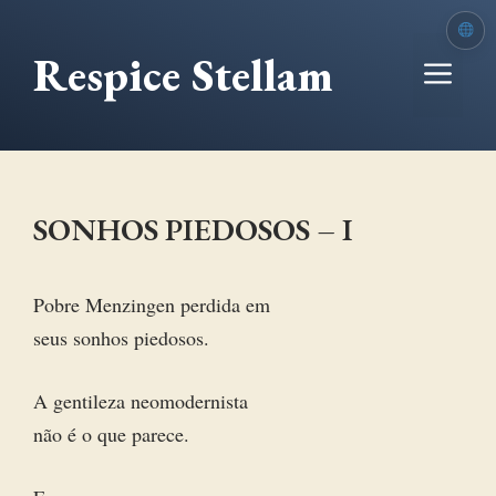
Ir
para
Respice Stellam
Me
o
conteúdo
SONHOS PIEDOSOS – I
Pobre Menzingen perdida em
seus sonhos piedosos.
A gentileza neomodernista
não é o que parece.