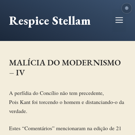
Ir
🌐
para
Respice Stellam
Me
o
conteúdo
MALÍCIA DO MODERNISMO
– IV
A perfídia do Concílio não tem precedente,
Pois Kant foi torcendo o homem e distanciando-o da
verdade.
Estes “Comentários” mencionaram na edição de 21