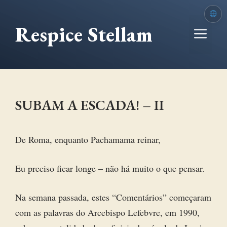
Ir
para
Respice Stellam
Me
o
conteúdo
SUBAM A ESCADA! – II
De Roma, enquanto Pachamama reinar,
Eu preciso ficar longe – não há muito o que pensar.
Na semana passada, estes “Comentários” começaram
com as palavras do Arcebispo Lefebvre, em 1990,