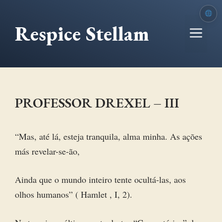
Ir
para
Respice Stellam
Me
o
conteúdo
PROFESSOR DREXEL – III
“Mas, até lá, esteja tranquila, alma minha. As ações
más revelar-se-ão,
Ainda que o mundo inteiro tente ocultá-las, aos
olhos humanos” ( Hamlet , I, 2).