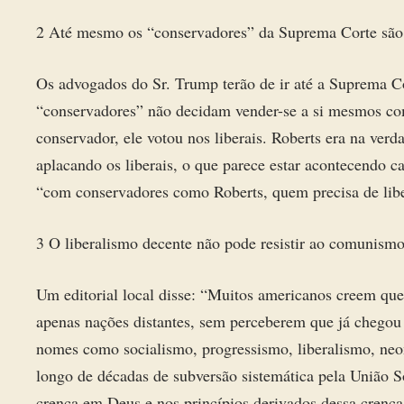
2 Até mesmo os “conservadores” da Suprema Corte são fr
Os advogados do Sr. Trump terão de ir até a Suprema Co
“conservadores” não decidam vender-se a si mesmos co
conservador, ele votou nos liberais. Roberts era na ve
aplacando os liberais, o que parece estar acontecendo c
“com conservadores como Roberts, quem precisa de libe
3 O liberalismo decente não pode resistir ao comunismo
Um editorial local disse: “Muitos americanos creem que
apenas nações distantes, sem perceberem que já chego
nomes como socialismo, progressismo, liberalismo, neo
longo de décadas de subversão sistemática pela União S
crença em Deus e nos princípios derivados dessa crença