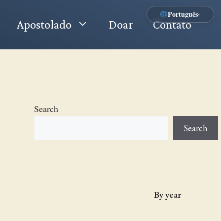
Português
▾
Apostolado
Doar
Contato
Search
Search
By year