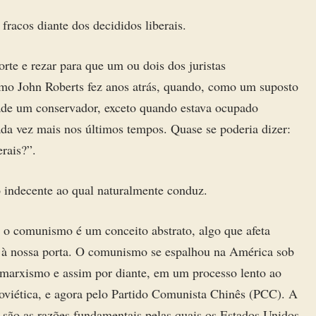
acos diante dos decididos liberais.
rte e rezar para que um ou dois dos juristas
mo John Roberts fez anos atrás, quando, como um suposto
rdade um conservador, exceto quando estava ocupado
ada vez mais nos últimos tempos. Quase se poderia dizer:
rais?”.
 indecente ao qual naturalmente conduz.
 o comunismo é um conceito abstrato, algo que afeta
u à nossa porta. O comunismo se espalhou na América sob
marxismo e assim por diante, em um processo lento ao
oviética, e agora pelo Partido Comunista Chinês (PCC). A
 são as razões fundamentais pelas quais os Estados Unidos