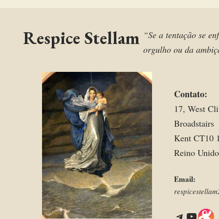
Respice Stellam
“Se a tentação se enf
orgulho ou da ambiçã
Contato:
17, West Cli
Broadstairs
Kent CT10 
Reino Unido
Email:
respicestell
Telegram
YouTube
Link