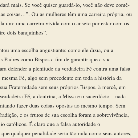
dará mais. Se você quiser guardá-lo, você não deve comê-
duas coisas…”. Ou as mulheres têm uma carreira própria, ou
ada um: uma carreira vivida com o anseio por estar com os
ntre dois banquinhos”.
ntou uma escolha angustiante: como ele dizia, ou a
s Padres como Bispos a fim de garantir que a sua
ara defender a plenitude da verdadeira Fé contra uma falsa
sa mesma Fé, algo sem precedente em toda a história da
a sua Fraternidade sem seus próprios Bispos, à mercê, em
verdadeira Fé, a doutrina, a Missa e o sacerdócio – nada
entando fazer duas coisas opostas ao mesmo tempo. Sem
adição, e os frutos de sua escolha foram a sobrevivência,
o católicos. É claro que a falsa autoridade o
 que qualquer penalidade seria tão nula como seus autores,