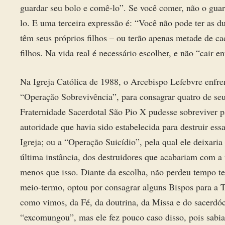
guardar seu bolo e comê-lo”. Se você comer, não o guar
lo. E uma terceira expressão é: “Você não pode ter as 
têm seus próprios filhos – ou terão apenas metade de c
filhos. Na vida real é necessário escolher, e não “cair e
Na Igreja Católica de 1988, o Arcebispo Lefebvre enfre
“Operação Sobrevivência”, para consagrar quatro de seu
Fraternidade Sacerdotal São Pio X pudesse sobreviver p
autoridade que havia sido estabelecida para destruir es
Igreja; ou a “Operação Suicídio”, pela qual ele deixari
última instância, dos destruidores que acabariam com a 
menos que isso. Diante da escolha, não perdeu tempo t
meio-termo, optou por consagrar alguns Bispos para a Tr
como vimos, da Fé, da doutrina, da Missa e do sacerdóci
“excomungou”, mas ele fez pouco caso disso, pois sabia