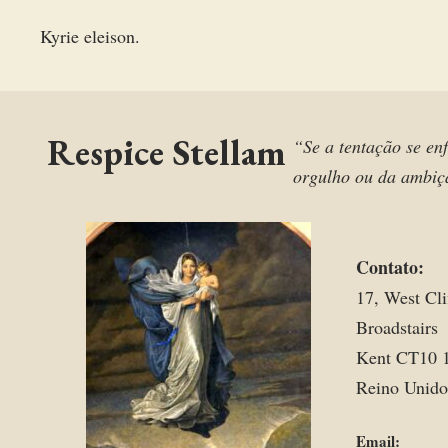
Kyrie eleison.
Respice Stellam
“Se a tentação se enf
orgulho ou da ambiçã
Contato:
17, West Cli
Broadstairs
Kent CT10 
Reino Unido
Email: