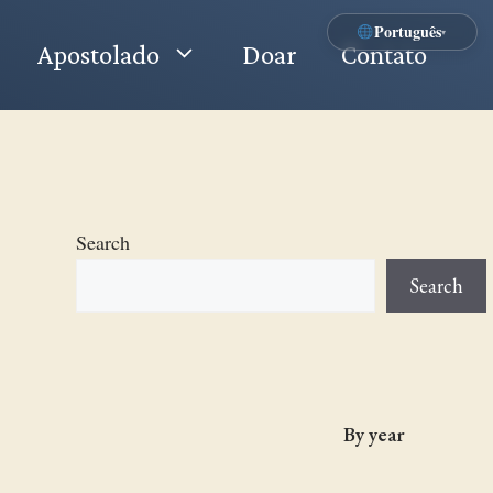
Português
▾
Apostolado
Doar
Contato
Search
Search
By year