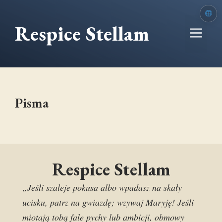
Przejdź
do
Respice Stellam
Me
treści
Pisma
Respice Stellam
„Jeśli szaleje pokusa albo wpadasz na skały
ucisku, patrz na gwiazdę; wzywaj Maryję! Jeśli
miotają tobą fale pychy lub ambicji, obmowy