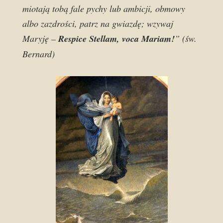
miotają tobą fale pychy lub ambicji, obmowy
albo zazdrości, patrz na gwiazdę; wzywaj
Maryję –
Respice Stellam, voca Mariam!
” (św.
Bernard)