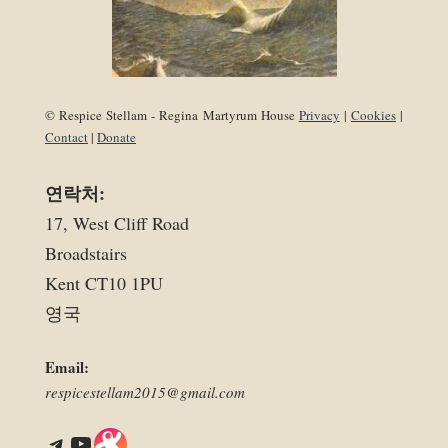
© Respice Stellam - Regina Martyrum House
Privacy
|
Cookies
|
Contact
|
Donate
연락처:
17, West Cliff Road
Broadstairs
Kent CT10 1PU
영국
Email:
respicestellam2015@gmail.com
Telegram
YouTube
Link