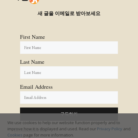
새 글을 이메일로 받아보세요
First Name
Last Name
Email Address
We use cookies to help our website function properly and to
improve how it is displayed and used. Read our
Privacy Policy
and
Recommended links:
Cookies
page for more information.