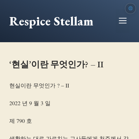
본
문
Respice Stellam
메
으
로
뉴
건
너
뛰
‘현실’이란 무엇인가? – II
기
현실이란 무엇인가 ? – II
2022 년 9 월 3 일
제 790 호
생활하는 대로 가르치는 교사들에게 천주께서 강