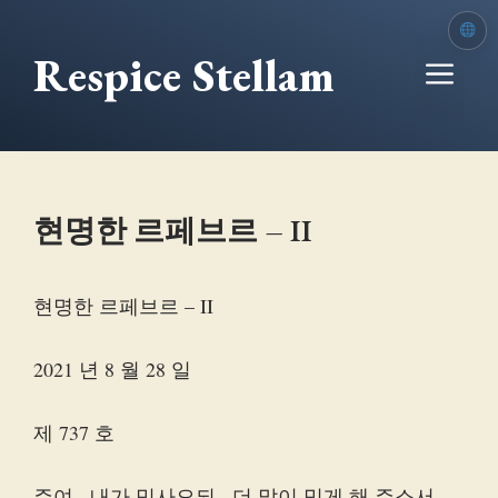
본
문
Respice Stellam
메
으
로
뉴
건
너
뛰
현명한 르페브르 – II
기
현명한 르페브르 – II
2021 년 8 월 28 일
제 737 호
주여 , 내가 믿사오되 , 더 많이 믿게 해 주소서 .