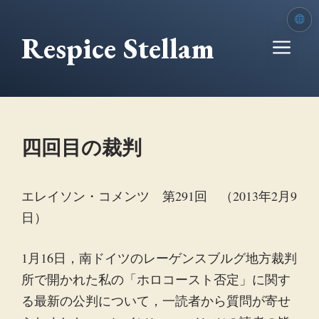
本
文
Respice Stellam
メ
へ
移
ニ
動
ュ
四回目の裁判
ー
エレイソン・コメンツ 第291回 （2013年2月9
日）
1月16日，南ドイツのレーゲンスブルグ地方裁判
所で開かれた私の「ホロコースト否定」に関す
る最新の公判について，一読者から質問が寄せ