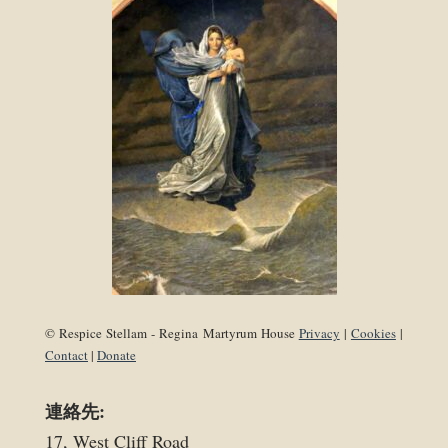
© Respice Stellam - Regina Martyrum House
Privacy
|
Cookies
|
Contact
|
Donate
連絡先:
17, West Cliff Road