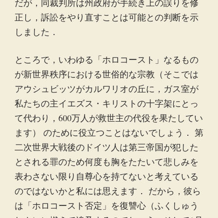
だが，同裁判所は州政府が手続き上の誤りを修
正し，訴訟をやり直すことは可能との判断を示
しました．
ところで，いわゆる「ホロコースト」なるもの
が新世界秩序における世俗的な宗教（そこでは
アウシュビッツがカルワリオの丘に，ガス室が
私たちの主イエズス・キリストの十字架にとっ
て代わり，600万人が救世主の代役を果たしてい
ます） のために役立つことはないでしょう． 第
二次世界大戦後のドイツ人は第三帝国が犯した
とされる罪のため何度も胸をたたいて悲しみを
表わさない限り自尊心を持てないと考えている
のではないかと私には思えます． だから，彼ら
は「ホロコースト否定」を復讐心（ふくしゅう