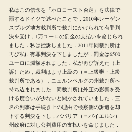
私はこの信念を「ホロコースト否定」を法律で
罰するドイツで述べたことで，2010年レーゲン
スブルグ地方裁判所で裁判にかけられて有罪判
決を受け，1万ユーロの罰金の支払いを命じられ
ました．私は控訴しました．2011年同裁判所は
再び私に有罪判決を下しましたが，罰金は6500
ユーロに減額されました．私が再び訴えた（上
訴）ため，裁判はより上級の（＝上級審・上級
裁判所である），ニュルンベルグの州裁判所へ
持ち込まれました．同裁判所は外圧の影響を受
ける度合いが少ないと聞かされていました．三
名の判事は手続き上の理由で検察側の訴追を却
下する判決を下し，ババリア（＝バイエルン）
州政府に対し公判費用の支払いを命じました．