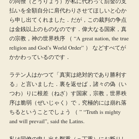
の同僚（どうりょう）が私に代わって罰金の支
払いを全額自分に肩代わりさせてほしいと心か
ら申し出てくれました．だが，この裁判の争点
は金銭以上のものなのです．偉大なる国家，真
の宗教，神の世界秩序 （ “A great nation, the true
religion and God’s World Order” ） などすべてが
かかわっているのです．
ラテン人はかつて「真実は絶対的であり勝利す
る」と言いました．裏を返せば，諸々の偽（い
つわ）りに根差（ねざ）す国家，宗教，世界秩
序は脆弱（ぜいじゃく）で，究極的には崩れ落
ちるということでしょう （ ” “Truth is mighty
and will prevail”, said the Latins.
私は同僚の申し出を鄭重（＝丁重）にお断りし