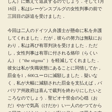
しん）に燃えて追及するのでしょう．そして1月
16日，私はレーゲンスブルグの女性判事の前で
三回目の訴追を受けました．
今回は二人のドイツ人弁護士が懸命に私を弁護
してくれました．だが，彼らの努力は無駄にお
わり，私は再び有罪判決を受けました．ただ
し，女性判事は有罪に付される烙印（らくい
ん）（ “the stigma” ）を軽減してくれました．
彼女は私が失職状態にあることに同情してか，
罰金を1，600ユーロに減額しました．疑いな
く，私が大幅に減額された罰金を支払えば，バ
バリア州政府は喜んで裁判を終わりにしたいと
ころなのでしょう．聖ピオ十世会の心穏（お
だ）やかで気高（けだか）い一人のかつてから