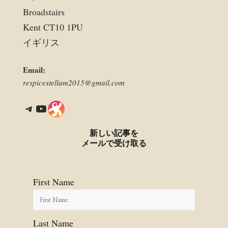
Broadstairs
Kent CT10 1PU
イギリス
Email:
respicestellam2015@gmail.com
Telegram
YouTube
Link
新しい記事を
メールで受け取る
First Name
Last Name