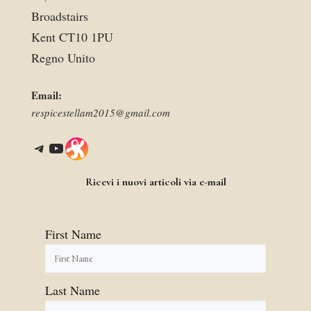
Broadstairs
Kent CT10 1PU
Regno Unito
Email:
respicestellam2015@gmail.com
Telegram
YouTube
Link
Ricevi i nuovi articoli via e-mail
First Name
Last Name