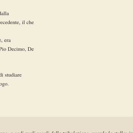
dalla
ecedente, il che
e, era
r Pio Decimo, De
di studiare
logo.