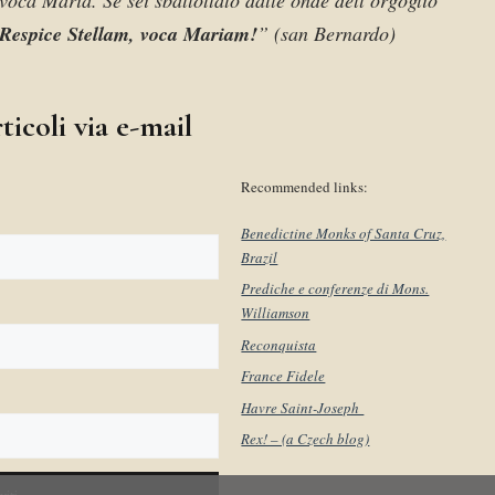
invoca Maria. Se sei sballottato dalle onde dell’orgoglio
Respice Stellam, voca Mariam!
” (san Bernardo)
ticoli via e-mail
Recommended links:
Benedictine Monks of Santa Cruz,
Brazil
Prediche e conferenze di Mons.
Williamson
Reconquista
France Fidele
Havre Saint-Joseph
Rex! – (a Czech blog)