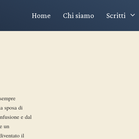
Home
Chi siamo
Scritti
 sempre
la sposa di
nfusione e dal
se un
iventato il