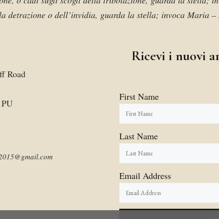
one, o cadi sugli scogli della tribolazione, guarda la stella; 
la detrazione o dell’invidia, guarda la stella; invoca Maria –
Ricevi i nuovi ar
ff Road
First Name
1PU
Last Name
am2015@gmail.com
Email Address