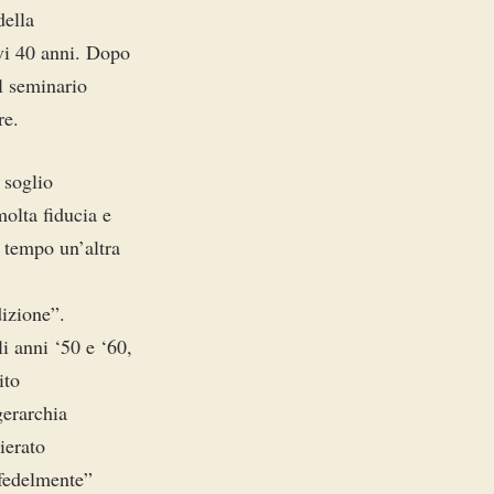
della
vi 40 anni. Dopo
il seminario
re.
 soglio
molta fiducia e
 tempo un’altra
dizione”.
i anni ‘50 e ‘60,
ito
gerarchia
ierato
“fedelmente”