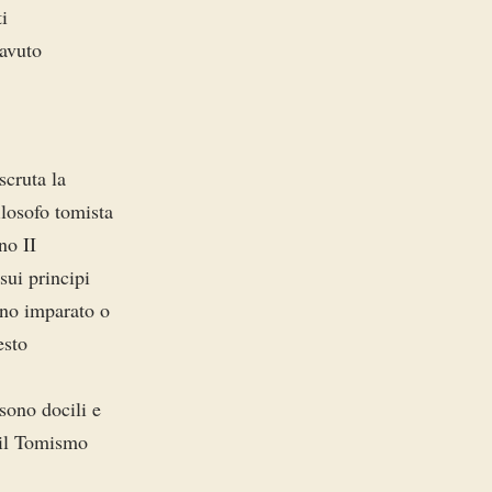
i
 avuto
scruta la
losofo tomista
no II
sui principi
ano imparato o
esto
sono docili e
 il Tomismo