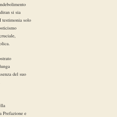
’indebolimento
diran si sia
I testimonia solo
osticismo
cruciale,
olica.
strato
 lunga
ssenza del suo
i
lla
na Prefazione e