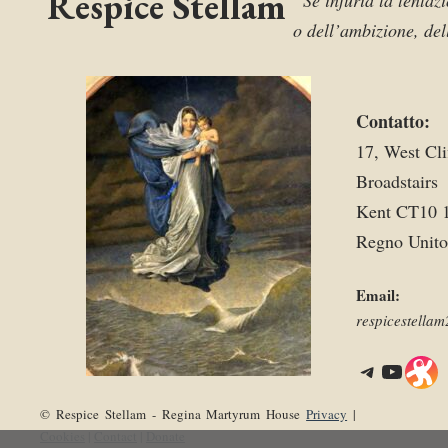
Respice Stellam
“Se infuria la tentazi
o dell’ambizione, del
Contatto:
17, West Cli
Broadstairs
Kent CT10 
Regno Unito
Email:
respicestell
Telegram
YouTube
Link
© Respice Stellam - Regina Martyrum House
Privacy
|
Cookies
|
Contact
|
Donate