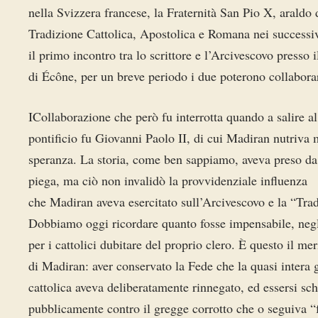
nella Svizzera francese, la Fraternità San Pio X, araldo 
Tradizione Cattolica, Apostolica e Romana nei successi
il primo incontro tra lo scrittore e l’Arcivescovo presso 
di Écône, per un breve periodo i due poterono collabora
ICollaborazione che però fu interrotta quando a salire al
pontificio fu Giovanni Paolo II, di cui Madiran nutriva 
speranza. La storia, come ben sappiamo, aveva preso da
piega, ma ciò non invalidò la provvidenziale influenza
che Madiran aveva esercitato sull’Arcivescovo e la “Tra
Dobbiamo oggi ricordare quanto fosse impensabile, negl
per i cattolici dubitare del proprio clero. È questo il mer
di Madiran: aver conservato la Fede che la quasi intera 
cattolica aveva deliberatamente rinnegato, ed essersi sch
pubblicamente contro il gregge corrotto che o seguiva 