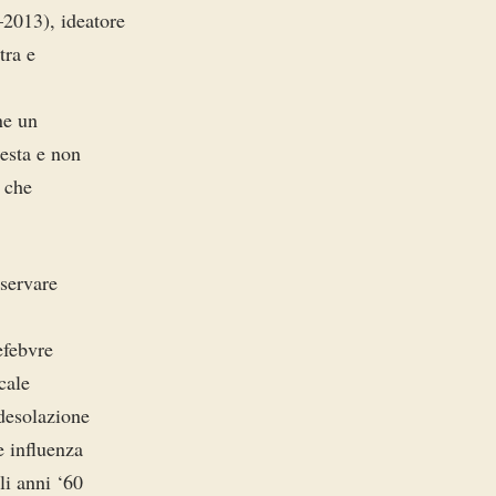
–2013), ideatore
tra e
ne un
testa e non
i che
nservare
efebvre
cale
 desolazione
e influenza
li anni ‘60