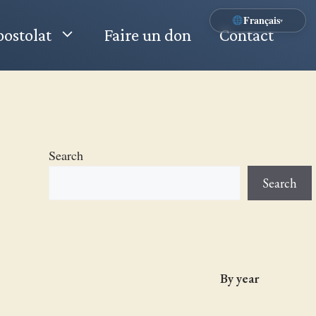
Français
▾
ostolat
Faire un don
Contact
Search
Search
By year