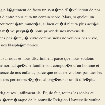
ogie l�gitiment de facto un syst�me d’�valuation de nos
d’entre nous aura un certain score. Mais, si quelqu’un
 pourront �tre minor�s, si bien qu�il n’aura plus acc�s
iront m�me jusqu�� nous priver de nos moyens de
ons pas �tre, � vivre comme nous ne voulons pas vivre,
�sies blasph�matoires.
nt sur nous et nous discriminent parce que nous voulons
omme normal qu�une famille soit compos�e d’un homme et
nce de nos enfants, parce que nous ne voulons pas tuer les
urs des personnes �g�es allong�es sur un lit d’h�pital.
igieuses”, affirment-ils. Et, de fait, toutes les idoles et
�on �cum�nique de la nouvelle Religion Universelle voulue