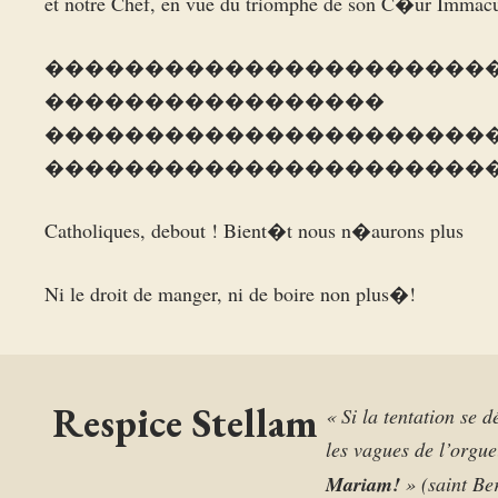
et notre Chef, en vue du triomphe de son C�ur Immac
����������������������
�����������������
����������������������
���������������������������
Catholiques, debout ! Bient�t nous n�aurons plus
Ni le droit de manger, ni de boire non plus�!
Respice Stellam
« Si la tentation se d
les vagues de l’orgue
Mariam!
» (saint Be