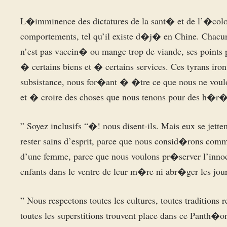
L�imminence des dictatures de la sant� et de l’�col
comportements, tel qu’il existe d�j� en Chine. Chacun 
n’est pas vaccin� ou mange trop de viande, ses points
� certains biens et � certains services. Ces tyrans 
subsistance, nous for�ant � �tre ce que nous ne voul
et � croire des choses que nous tenons pour des h�r
” Soyez inclusifs “�! nous disent-ils. Mais eux se jette
rester sains d’esprit, parce que nous consid�rons c
d’une femme, parce que nous voulons pr�server l’innoce
enfants dans le ventre de leur m�re ni abr�ger les jo
” Nous respectons toutes les cultures, toutes traditions rel
toutes les superstitions trouvent place dans ce Panth