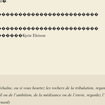
ul�.
������������������������
������������������������
�Kyrie Eleison
échaîne, ou si vous heurtez les rochers de la tribulation, regar
il ou de l’ambition, de la médisance ou de l’envie, regardez l
rnard)