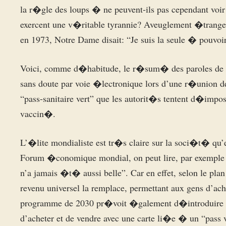
la r�gle des loups � ne peuvent-ils pas cependant voi
exercent une v�ritable tyrannie? Aveuglement �trang
en 1973, Notre Dame disait: “Je suis la seule � pouvoir
Voici, comme d�habitude, le r�sum� des paroles de l
sans doute par voie �lectronique lors d’une r�union de 
“pass-sanitaire vert” que les autorit�s tentent d�imp
vaccin�.
L’�lite mondialiste est tr�s claire sur la soci�t� qu’
Forum �conomique mondial, on peut lire, par exemple :
n’a jamais �t� aussi belle”. Car en effet, selon le pl
revenu universel la remplace, permettant aux gens d’ach
programme de 2030 pr�voit �galement d�introduire u
d’acheter et de vendre avec une carte li�e � un “pas