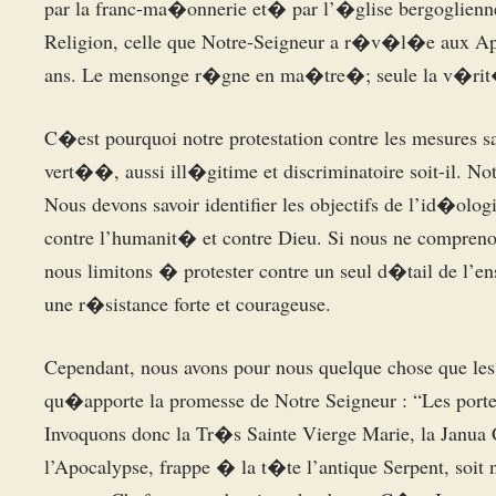
par la franc-ma�onnerie et� par l’�glise bergoglienne. 
Religion, celle que Notre-Seigneur a r�v�l�e aux Ap�
ans. Le mensonge r�gne en ma�tre�; seule la v�rit
C�est pourquoi notre protestation contre les mesures s
vert��, aussi ill�gitime et discriminatoire soit-il. No
Nous devons savoir identifier les objectifs de l’id�olog
contre l’humanit� et contre Dieu. Si nous ne compreno
nous limitons � protester contre un seul d�tail de l’en
une r�sistance forte et courageuse.
Cependant, nous avons pour nous quelque chose que les m
qu�apporte la promesse de Notre Seigneur : “Les port
Invoquons donc la Tr�s Sainte Vierge Marie, la Janua Co
l’Apocalypse, frappe � la t�te l’antique Serpent, soit n