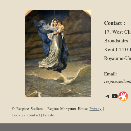
Contact :
17, West Cli
Broadstairs
Kent CT10 
Royaume-Un
Email:
respicestell
Telegram
YouTube
Link
© Respice Stellam - Regina Martyrum House
Privacy
|
Cookies
|
Contact
|
Donate