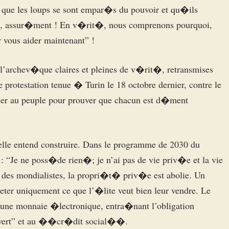
r que les loups se sont empar�s du pouvoir et qu�ils
e, assur�ment ! En v�rit�, nous comprenons pourquoi,
 vous aider maintenant” !
’archev�que claires et pleines de v�rit�, retransmises
protestation tenue � Turin le 18 octobre dernier, contre le
oser au peuple pour prouver que chacun est d�ment
elle entend construire. Dans le programme de 2030 du
 “Je ne poss�de rien�; je n’ai pas de vie priv�e et la vie
an des mondialistes, la propri�t� priv�e est abolie. Un
eter uniquement ce que l’�lite veut bien leur vendre. Le
ne monnaie �lectronique, entra�nant l’obligation
s vert” et au ��cr�dit social��.