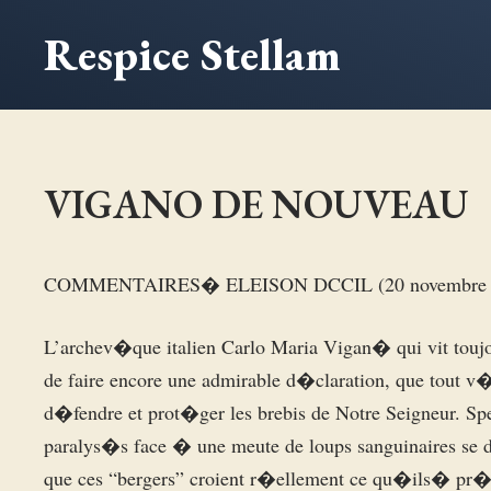
Aller
Respice Stellam
au
contenu
VIGANO DE NOUVEAU
COMMENTAIRES� ELEISON DCCIL (20 novembre
L’archev�que italien Carlo Maria Vigan� qui vit touj
de faire encore une admirable d�claration, que tout v
d�fendre et prot�ger les brebis de Notre Seigneur. Spe
paralys�s face � une meute de loups sanguinaires se 
que ces “bergers” croient r�ellement ce qu�ils� pr�