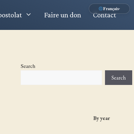
Français
▾
ostolat
Faire un don
Contact
Search
Search
By year