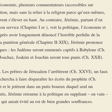
’économie, plusieurs commentateurs (accessibles sur
ction, mais sans la relier à la religion parce qu’eux-mêmes,
avent s’élever en haut. Au contraire, Jérémie, partant d’en
 service (Chapitre I er ), voit la politique, l’économie et
près avoir longuement dénoncé l’horrible perfidie de la
sa punition générale (Chapitre II-XIX), Jérémie prononce
ques : les Judéens seront emmenés captifs à Babylone (Ch.
Joachaz, Joakim et Joachin seront tous punis (Ch. XXII).
. Les prêtres de Jérusalem l’arrêtèrent (Ch. XXVI), un faux
ercha à faire disparaître les écrits du prophète (Ch.
 et le jetèrent dans un puits boueux duquel seul un
ts, Jérémie retourne à la politique en suppliant – en vain –
qui aurait évité au roi de bien grandes souffrances.