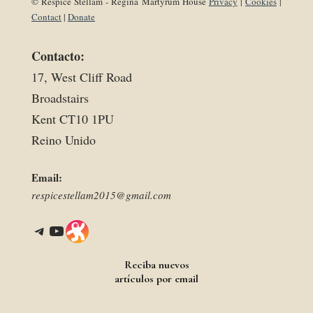
© Respice Stellam - Regina Martyrum House
Privacy
|
Cookies
|
Contact
|
Donate
Contacto:
17, West Cliff Road
Broadstairs
Kent CT10 1PU
Reino Unido
Email:
respicestellam2015@gmail.com
Telegram
YouTube
Link
Reciba nuevos
artículos por email