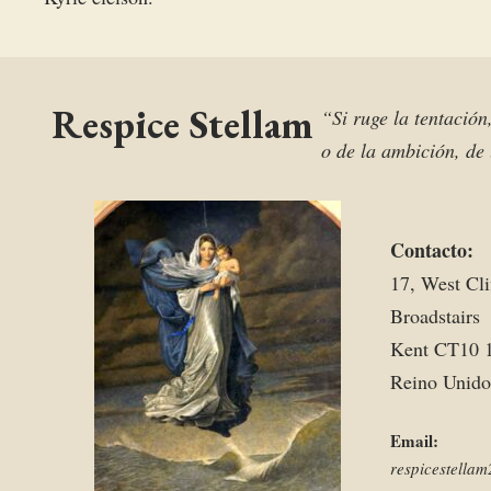
Respice Stellam
“Si ruge la tentación
o de la ambición, de 
Contacto:
17, West Cli
Broadstairs
Kent CT10 
Reino Unido
Email:
respicestell