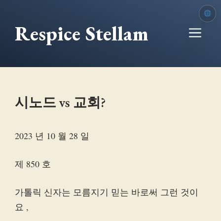
본
문
Respice Stellam
메
으
로
뉴
건
너
뛰
시노드 vs 교회?
기
2023 년 10 월 28 일
제 850 호
가톨릭 신자는 모름지기 믿는 바로써 그런 것이
요 ,