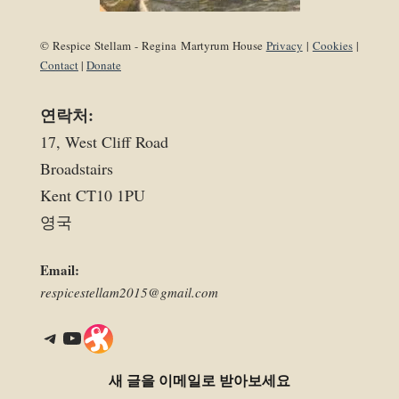
© Respice Stellam - Regina Martyrum House
Privacy
|
Cookies
|
Contact
|
Donate
연락처:
17, West Cliff Road
Broadstairs
Kent CT10 1PU
영국
Email:
respicestellam2015@gmail.com
Telegram
YouTube
Link
새 글을 이메일로 받아보세요