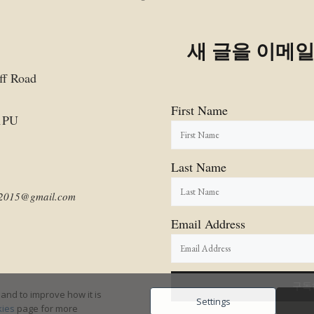
새 글을 이메
ff Road
First Name
1PU
Last Name
am2015@gmail.com
Email Address
and to improve how it is
Settings
ies
page for more