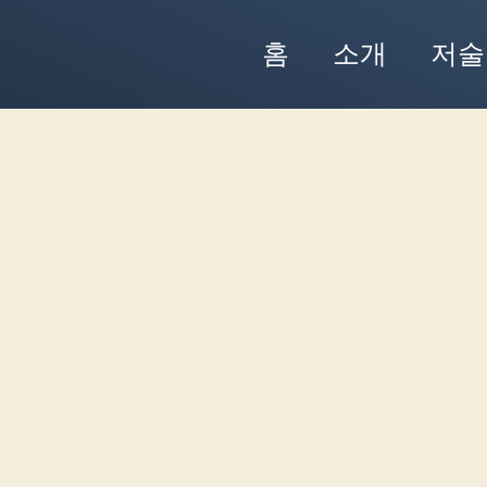
홈
소개
저술