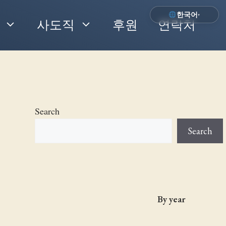
한국어
▾
사도직
후원
연락처
Search
Search
By year