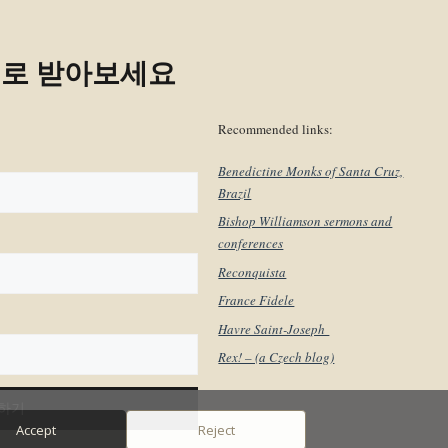
일로 받아보세요
Recommended links:
Benedictine Monks of Santa Cruz,
Brazil
Bishop Williamson sermons and
conferences
Reconquista
France Fidele
Havre Saint-Joseph
Rex! – (a Czech blog)
Accept
Reject