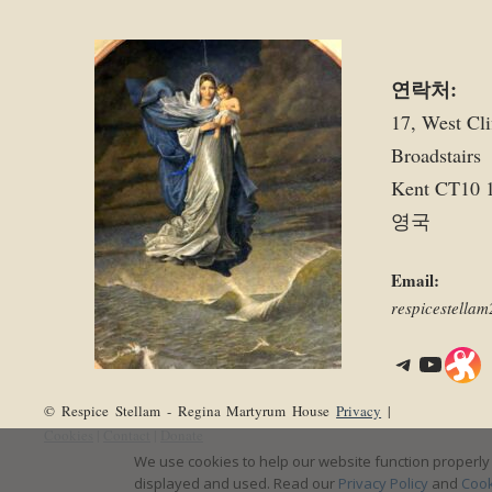
연락처:
17, West Cli
Broadstairs
Kent CT10 
영국
Email:
respicestell
Telegram
YouTube
Link
© Respice Stellam - Regina Martyrum House
Privacy
|
Cookies
|
Contact
|
Donate
We use cookies to help our website function properly 
displayed and used. Read our
Privacy Policy
and
Cook