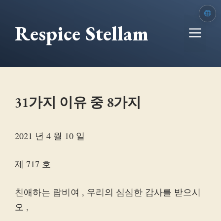
본
문
Respice Stellam
메
으
로
뉴
건
너
뛰
31가지 이유 중 8가지
기
2021 년 4 월 10 일
제 717 호
친애하는 랍비여 , 우리의 심심한 감사를 받으시
오 ,