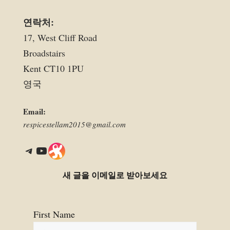
연락처:
17, West Cliff Road
Broadstairs
Kent CT10 1PU
영국
Email:
respicestellam2015@gmail.com
Telegram
YouTube
Link
새 글을 이메일로 받아보세요
First Name