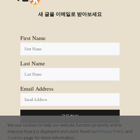
새 글을 이메일로 받아보세요
First Name
Last Name
Email Address
We use cookies to help our website function properly and to
improve how it is displayed and used. Read our
Privacy Policy
and
Recommended links:
Cookies
page for more information.