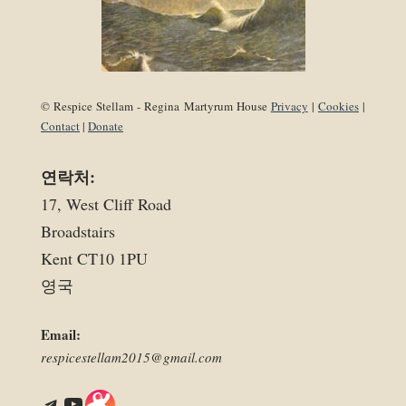
© Respice Stellam - Regina Martyrum House
Privacy
|
Cookies
|
Contact
|
Donate
연락처:
17, West Cliff Road
Broadstairs
Kent CT10 1PU
영국
Email:
respicestellam2015@gmail.com
Telegram
YouTube
Link