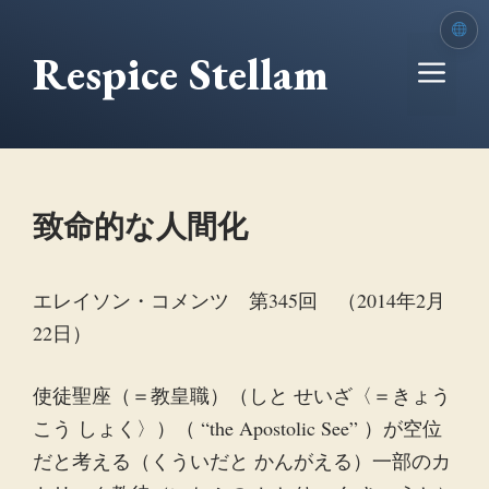
本
文
Respice Stellam
メ
へ
移
ニ
動
ュ
致命的な人間化
ー
エレイソン・コメンツ 第345回 （2014年2月
22日）
使徒聖座（＝教皇職）（しと せいざ〈＝きょう
こう しょく〉）（ “the Apostolic See” ）が空位
だと考える（くういだと かんがえる）一部のカ