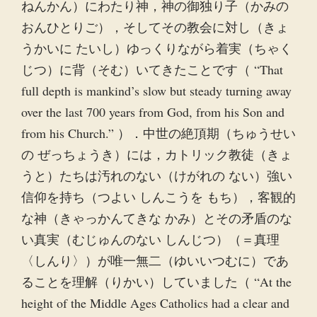
ねんかん）にわたり神，神の御独り子（かみの
おんひとりご），そしてその教会に対し（きょ
うかいに たいし）ゆっくりながら着実（ちゃく
じつ）に背（そむ）いてきたことです（ “That
full depth is mankind’s slow but steady turning away
over the last 700 years from God, from his Son and
from his Church.” ）．中世の絶頂期（ちゅうせい
の ぜっちょうき）には，カトリック教徒（きょ
うと）たちは汚れのない（けがれの ない）強い
信仰を持ち（つよい しんこうを もち），客観的
な神（きゃっかんてきな かみ）とその矛盾のな
い真実（むじゅんのない しんじつ）（＝真理
〈しんり〉）が唯一無二（ゆいいつむに）であ
ることを理解（りかい）していました（ “At the
height of the Middle Ages Catholics had a clear and