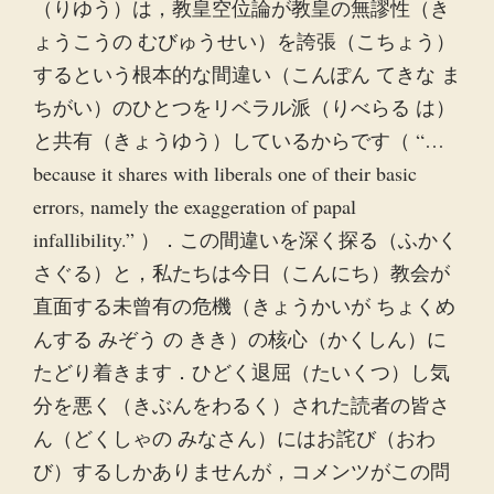
（りゆう）は，教皇空位論が教皇の無謬性（き
ょうこうの むびゅうせい）を誇張（こちょう）
するという根本的な間違い（こんぽん てきな ま
ちがい）のひとつをリベラル派（りべらる は）
と共有（きょうゆう）しているからです（ “…
because it shares with liberals one of their basic
errors, namely the exaggeration of papal
infallibility.” ）．この間違いを深く探る（ふかく
さぐる）と，私たちは今日（こんにち）教会が
直面する未曾有の危機（きょうかいが ちょくめ
んする みぞう の きき）の核心（かくしん）に
たどり着きます．ひどく退屈（たいくつ）し気
分を悪く（きぶんをわるく）された読者の皆さ
ん（どくしゃの みなさん）にはお詫び（おわ
び）するしかありませんが，コメンツがこの問