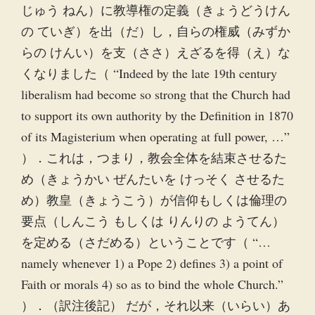
じゅう ねん）に教導権の定義（きょうどうけん
の ていぎ）を出（だ）し，自らの権威（みずか
らの けんい）を支（ささ）えざるを得（え）な
くなりました（ “Indeed by the late 19th century
liberalism had become so strong that the Church had
to support its own authority by the Definition in 1870
of its Magisterium when operating at full power, …”
）．これは，つまり，教会全体を結束させるた
め（きょうかい ぜんたいを けっそく させるた
め）教皇（きょうこう）が信仰もしくは倫理の
要点（しんこう もしくは りんりの ようてん）
を定める（さだめる）ということです（ “…
namely whenever 1) a Pope 2) defines 3) a point of
Faith or morals 4) so as to bind the whole Church.”
）．（訳注後記） だが，それ以来（いらい）あ