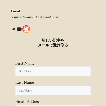
Email:
respicestellam2015@gmail.com
Telegram
YouTube
Link
新しい記事を
メールで受け取る
First Name
Last Name
Email Address