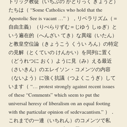
トリック教徒（いちぶの かとりっく きょうと）
たちは（ “Some Catholics who hold that the
Apostolic See is vacant …” ），リベラリズム（＝
自由主義）（りべらりずむ＝じゆう しゅぎ）と
いう遍在的（へんざい てき）な異端（いたん）
と教皇空位論（きょうこう くうい ろん）の特定
の見解（とくていの けんかい）を同列に置く
（どうれつに おく）ように見（み）える最近
（さいきん）のエレイソン・コメンツの内容
（ないよう）に強く抗議（つよくこうぎ）して
います（ “… protest strongly against recent issues
of these “Comments” which seem to put the
universal heresy of liberalism on an equal footing
with the particular opinion of sedevacantism.” ）．
これまでの一連（いちれん）のコメンツで私