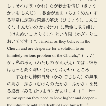
し，それは彼（かれ）らが教会を信じ（きょう
かいを しんじ），教会が直面（ちょくめん）す
る非常に深刻な問題の解決（ひじょうに しんこ
くな もんだいの かいけつ）に懸命に取り組む
（けんめいに とりくむ）という限（かぎ）りに
おいてです（ “… insofar as they believe in the
Church and are desperate for a solution to an
infinitely serious problem of the Church.,” ）．だ
が，私の考え（わたしの かんがえ）では，彼ら
はもっと高く深い（たかく ふかい）ところ
― すなわち神御自身（かみ ごじしん）の無限
の高さ，深さ（むげんの たかさ，ふかさ）を見
る必要（みる ひつよう）があります（ “… but
in my opinion they need to look higher and deeper –
the infinite height and depth of God himself.” ）．