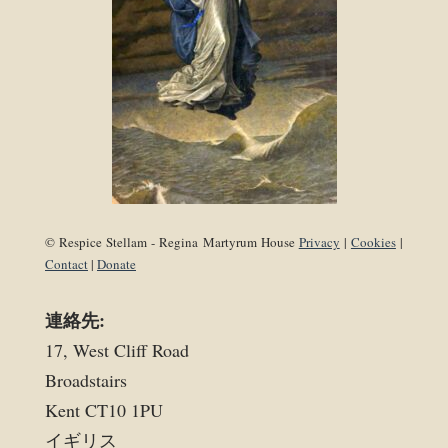
© Respice Stellam - Regina Martyrum House
Privacy
|
Cookies
|
Contact
|
Donate
連絡先:
17, West Cliff Road
Broadstairs
Kent CT10 1PU
イギリス