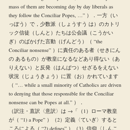
mass of them are becoming day by day liberals as
they follow the Conciliar Popes, …” ）．一方（い
っぽう）で，少数派（しょうすう は）のカトリ
ック信徒（しんと）たちは公会議（こうかい
ぎ）のばかげた言動（げんどう）（ “the
Conciliar nonsense” ）に責任のある者（せきにん
の あるもの）が教皇になるなどあり得ない（あ
りえない）と反発（はんぱつ）せざるをえない
状況（じょうきょう）に置（お）かれています
（ “… while a small minority of Catholics are driven
to denying that those responsible for the Conciliar
nonsense can be Popes at all.” ）．
（訳注・直訳〈意訳〉は →「（1）ローマ教皇
が（ “1) a Pope” ）（2）定義〈ていぎ〉すると
ころによる（ “2) defines” ）（3）信仰〈しんこ