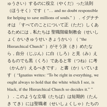
ゅうさい）するのに役立（やくだ）った法則
（ほうそく）です（ “… and no doubt responsible
for helping to save millions of souls.” ）．イグナチ
オは 「すべてのことについて正（ただ）しくあ
るためには，私たちは 聖職階級制教会（せいし
ょく かいきゅうせい きょうかい）（ “the
Hierarchical Church” ）がそう決（き）めたな
ら，自分（じぶん）に白（しろ）と見（み）え
るものでも黒（くろ）であると常（つね）に考
（かんが）えるべきです」 と書（か）いていま
す（ “Ignatius writes: “To be right in everything, we
ought always to hold that the white which I see, is
black, if the Hierarchical Church so decides it.” ”
）．このような立場（たちば）は短期的（たん
き てき）には聖職者（せいしょくしゃ）たちの