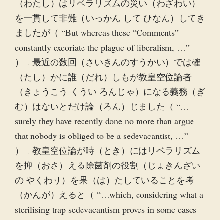
（わたし）はリベラリズムの災い（わざわい）
を一貫して非難（いっかん して ひなん）してき
ましたが（ “But whereas these “Comments”
constantly excoriate the plague of liberalism, …”
），最近の数回（さいきんのすうかい）では確
（たし）かに誰（だれ）しもが教皇空位論者
（きょうこう くうい ろんじゃ）になる義務（ぎ
む）はないとだけ論（ろん）じました（ “…
surely they have recently done no more than argue
that nobody is obliged to be a sedevacantist, …”
）．教皇空位論が時（とき）にはリベラリズム
を抑（おさ）える除菌剤の役割（じょきんざい
の やくわり）を果（は）たしていることを考
（かんが）えると（ “…which, considering what a
sterilising trap sedevacantism proves in some cases