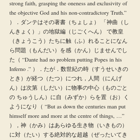
strong faith, grasping the oneness and exclusivity of
the objective God and his non-contradictory Truth.”
）．ダンテはその著書（ちょしょ） 「神曲（し
んきょく）」の地獄編（じごくへん） で教皇
（きょうこう）たちに触（ふ）れることになん
ら問題（もんだい）を感（かん）じませんでし
た（ “Dante had no problem putting Popes in his
Inferno .” ）．たが．数世紀の時（すうせいきの
とき）が経つ（たつ）につれ，人間（にんげ
ん）は次第（しだい）に物事の中心（ものごと
の ちゅうしん）に自（みずか）らを置（お）く
ようになり（ “But as down the centuries man put
himself more and more at the centre of things, …”
），神（かみ）はあらゆる生き物（いきもの）
に対（たい）する絶対的な超越（ぜったいてき