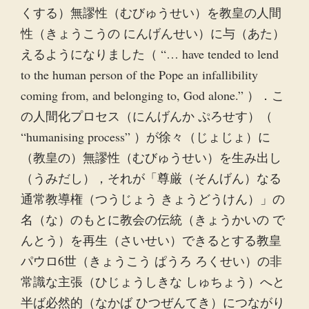
くする）無謬性（むびゅうせい）を教皇の人間
性（きょうこうの にんげんせい）に与（あた）
えるようになりました（ “… have tended to lend
to the human person of the Pope an infallibility
coming from, and belonging to, God alone.” ）．こ
の人間化プロセス（にんげんか ぷろせす）（
“humanising process” ）が徐々（じょじょ）に
（教皇の）無謬性（むびゅうせい）を生み出し
（うみだし），それが「尊厳（そんげん）なる
通常教導権（つうじょう きょうどうけん）」の
名（な）のもとに教会の伝統（きょうかいの で
んとう）を再生（さいせい）できるとする教皇
パウロ6世（きょうこう ぱうろ ろくせい）の非
常識な主張（ひじょうしきな しゅちょう）へと
半ば必然的（なかば ひつぜんてき）につながり