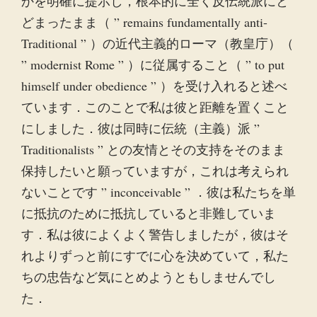
かを明確に提示し，根本的に全く反伝統派にと
どまったまま（ ” remains fundamentally anti-
Traditional ” ）の近代主義的ローマ（教皇庁）（
” modernist Rome ” ）に従属すること（ ” to put
himself under obedience ” ）を受け入れると述べ
ています．このことで私は彼と距離を置くこと
にしました．彼は同時に伝統（主義）派 ”
Traditionalists ” との友情とその支持をそのまま
保持したいと願っていますが，これは考えられ
ないことです ” inconceivable ” ．彼は私たちを単
に抵抗のために抵抗していると非難していま
す．私は彼によくよく警告しましたが，彼はそ
れよりずっと前にすでに心を決めていて，私た
ちの忠告など気にとめようともしませんでし
た．