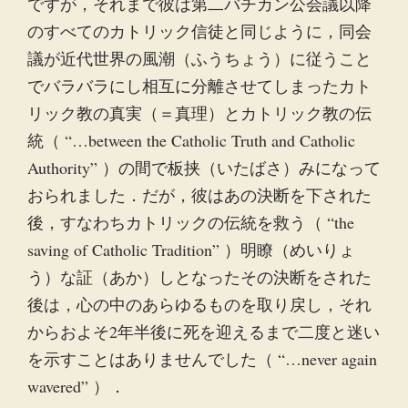
ですが，それまで彼は第二バチカン公会議以降
のすべてのカトリック信徒と同じように，同会
議が近代世界の風潮（ふうちょう）に従うこと
でバラバラにし相互に分離させてしまったカト
リック教の真実（＝真理）とカトリック教の伝
統（ “…between the Catholic Truth and Catholic
Authority” ）の間で板挟（いたばさ）みになって
おられました．だが，彼はあの決断を下された
後，すなわちカトリックの伝統を救う（ “the
saving of Catholic Tradition” ）明瞭（めいりょ
う）な証（あか）しとなったその決断をされた
後は，心の中のあらゆるものを取り戻し，それ
からおよそ2年半後に死を迎えるまで二度と迷い
を示すことはありませんでした（ “…never again
wavered” ）．