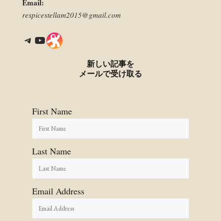
Email:
respicestellam2015@gmail.com
Telegram
YouTube
Link
新しい記事を
メールで受け取る
First Name
Last Name
Email Address