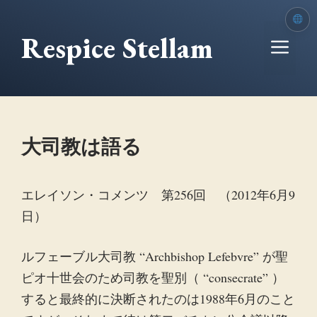
本
文
Respice Stellam
メ
へ
移
ニ
動
ュ
大司教は語る
ー
エレイソン・コメンツ 第256回 （2012年6月9
日）
ルフェーブル大司教 “Archbishop Lefebvre” が聖
ピオ十世会のため司教を聖別（ “consecrate” ）
すると最終的に決断されたのは1988年6月のこと