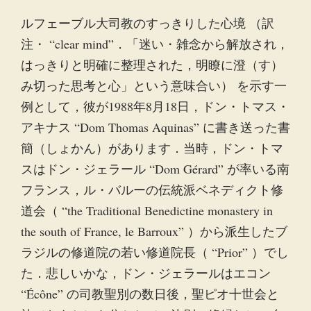
ルフェーブル大司教のすっきりした心境 （訳
注・ “clear mind”．「迷い・雑念から解放され，
はっきりと明確に整理された，明瞭に澄（す）
み切った思考と心」という意味合い） を示す一
例として，彼が1988年8月18日，ドン・トマス・
アキナス “Dom Thomas Aquinas” に書き送った書
簡（しょかん）があります．当時，ドン・トマ
スはドン・ジェラール “Dom Gérard” が率いる南
フランス，ル・バルーの伝統派ベネディクト修
道会（ “the Traditional Benedictine monastery in
the south of France, le Barroux” ）から派生したブ
ラジルの修道院の若い修道院長（ “Prior” ）でし
た．悲しいかな，ドン・ジェラールはエコン
“Écône” の司教聖別の数日後，聖ピオ十世会と