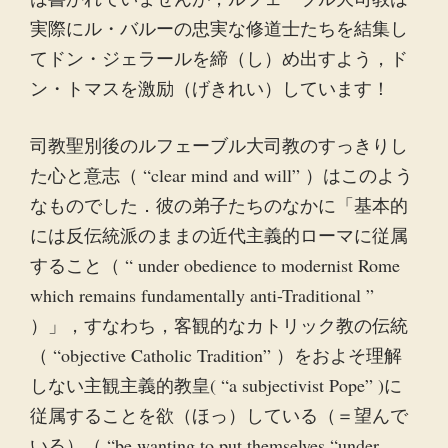
実際にル・バルーの忠実な修道士たちを結集し
てドン・ジェラールを締（し）め出すよう，ド
ン・トマスを激励（げきれい）しています！
司教聖別後のルフェーブル大司教のすっきりし
た心と意志（ “clear mind and will” ）はこのよう
なものでした．彼の弟子たちのなかに「基本的
には反伝統派のままの近代主義的ローマに従属
すること（ “ under obedience to modernist Rome
which remains fundamentally anti-Traditional ”
）」，すなわち，客観的なカトリック教の伝統
（ “objective Catholic Tradition” ）をおよそ理解
しない主観主義的教皇( “a subjectivist Pope” )に
従属することを欲（ほっ）している（＝望んで
いる）（ “be wanting to put themselves “under