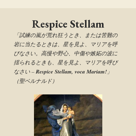
Respice Stellam
「試練の嵐が荒れ狂うとき、または苦難の
岩に当たるときは、星を見よ、マリアを呼
びなさい。高慢や野心、中傷や嫉妬の波に
揺られるときも、星を見よ、マリアを呼び
なさい –
Respice Stellam, voca Mariam!
」
（聖ベルナルド）