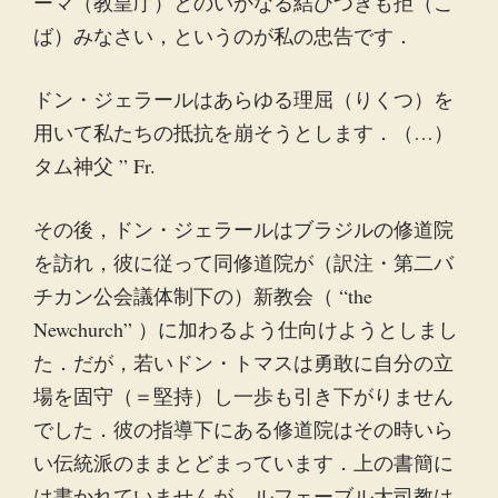
ーマ（教皇庁）とのいかなる結びつきも拒（こ
ば）みなさい，というのが私の忠告です．
ドン・ジェラールはあらゆる理屈（りくつ）を
用いて私たちの抵抗を崩そうとします．（…）
タム神父 ” Fr.
その後，ドン・ジェラールはブラジルの修道院
を訪れ，彼に従って同修道院が（訳注・第二バ
チカン公会議体制下の）新教会（ “the
Newchurch” ）に加わるよう仕向けようとしまし
た．だが，若いドン・トマスは勇敢に自分の立
場を固守（＝堅持）し一歩も引き下がりません
でした．彼の指導下にある修道院はその時いら
い伝統派のままとどまっています．上の書簡に
は書かれていませんが，ルフェーブル大司教は