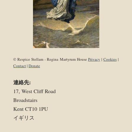
© Respice Stellam - Regina Martyrum House
Privacy
|
Cookies
|
Contact
|
Donate
連絡先:
17, West Cliff Road
Broadstairs
Kent CT10 1PU
イギリス