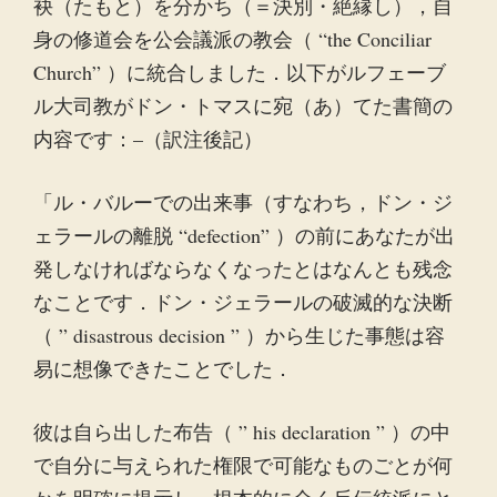
袂（たもと）を分かち（＝決別・絶縁し），自
身の修道会を公会議派の教会（ “the Conciliar
Church” ）に統合しました．以下がルフェーブ
ル大司教がドン・トマスに宛（あ）てた書簡の
内容です：–（訳注後記）
「ル・バルーでの出来事（すなわち，ドン・ジ
ェラールの離脱 “defection” ）の前にあなたが出
発しなければならなくなったとはなんとも残念
なことです．ドン・ジェラールの破滅的な決断
（ ” disastrous decision ” ）から生じた事態は容
易に想像できたことでした．
彼は自ら出した布告（ ” his declaration ” ）の中
で自分に与えられた権限で可能なものごとが何